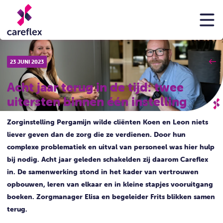
23 JUNI 2023
Acht jaar terug in de tijd: twee
uitersten binnen één instelling
Zorginstelling Pergamijn wilde cliënten Koen en Leon niets
liever geven dan de zorg die ze verdienen. Door hun
complexe problematiek en uitval van personeel was hier hulp
bij nodig. Acht jaar geleden schakelden zij daarom Careflex
in. De samenwerking stond in het kader van vertrouwen
opbouwen, leren van elkaar en in kleine stapjes vooruitgang
boeken. Zorgmanager Elisa en begeleider Frits blikken samen
terug.