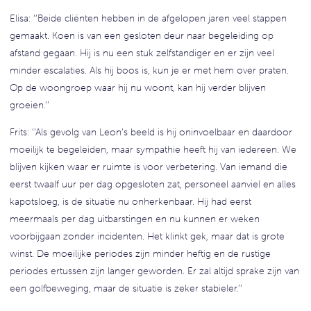
Elisa: ‘’Beide cliënten hebben in de afgelopen jaren veel stappen
gemaakt. Koen is van een gesloten deur naar begeleiding op
afstand gegaan. Hij is nu een stuk zelfstandiger en er zijn veel
minder escalaties. Als hij boos is, kun je er met hem over praten.
Op de woongroep waar hij nu woont, kan hij verder blijven
groeien.’’
Frits: ‘’Als gevolg van Leon’s beeld is hij oninvoelbaar en daardoor
moeilijk te begeleiden, maar sympathie heeft hij van iedereen. We
blijven kijken waar er ruimte is voor verbetering. Van iemand die
eerst twaalf uur per dag opgesloten zat, personeel aanviel en alles
kapotsloeg, is de situatie nu onherkenbaar. Hij had eerst
meermaals per dag uitbarstingen en nu kunnen er weken
voorbijgaan zonder incidenten. Het klinkt gek, maar dat is grote
winst. De moeilijke periodes zijn minder heftig en de rustige
periodes ertussen zijn langer geworden. Er zal altijd sprake zijn van
een golfbeweging, maar de situatie is zeker stabieler.’’