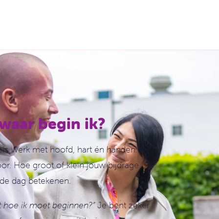
 waar begin ik?
t is werk met hoofd, hart én handen.
or. Hoe groot of klein jouw bijdrage
n de dag betekenen.
et hoe ik moet beginnen?”
Je bent zeker