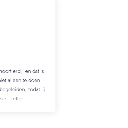
hoort erbij, en dat is
et alleen te doen.
begeleiden, zodat jij
kunt zetten.