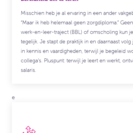
Mis
schien heb je al ervaring in een ander vakge
“Maar ik heb helemaal geen zorgdiploma.”
Geen 
werk-en-le
er
-traject
(
BBL
)
of omscholing
kun j
tegelijk. Je stapt de praktijk in en
daarnaast volg 
in kennis en vaardigheden, terwijl je begeleid
wo
collega’s
. Pluspunt: terwijl je leert en werkt, o
salaris.
e