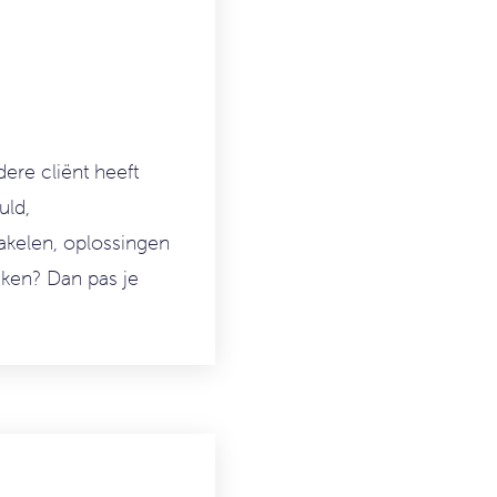
dere c
liënt he
eft
uld,
hakelen, oplossingen
jken? Dan pas je