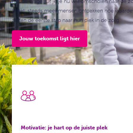
niet de enige. Of je je nu wilt omscholen naar de z
zoekt; steeds meer mensen ontdekken hoe waardevo
zetten de eerste stap naar hun plek in de zorg.
Jouw toekomst ligt hier
Motivatie: je hart op de juiste plek