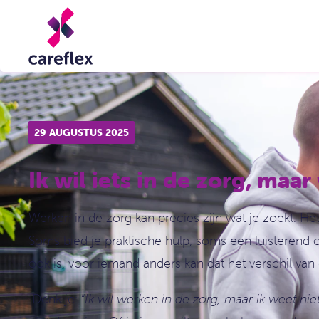
29 AUGUSTUS 2025
Ik wil iets in de zorg, maar
Werken in de zorg kan precies zijn wat je zoekt. He
Soms bied je praktische hulp, soms een luisterend o
ook is, voor iemand anders kan dat het verschil va
Denk je: “
Ik wil werken in de zorg, maar ik weet ni