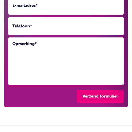
E-mailadres
*
Telefoon
*
Opmerking
*
Verzend formulier