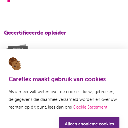
Gecertificeerde opleider
Careflex maakt gebruik van cookies
Als u meer wilt weten over de cookies die wij gebruiken,
de gegevens die daarmee verzameld worden en over uw
Disclaimer
Klachtenregeling
rechten op dit punt, lees dan ons
Cookie Statement
.
Privacy statement
Algemene voorwaarden
Alleen anonieme cookies
Cookie statement