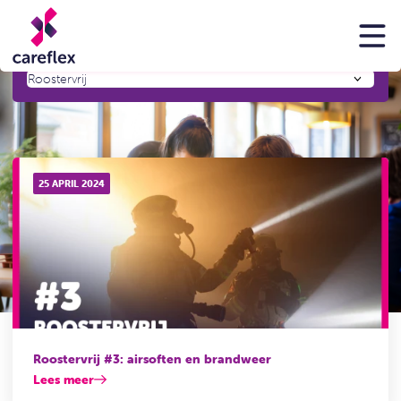
Blog
Filter op:
25 APRIL 2024
Roostervrij #3: airsoften en brandweer
Lees meer