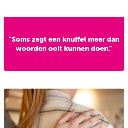
“Soms zegt een knuffel meer dan
woorden ooit kunnen doen.”