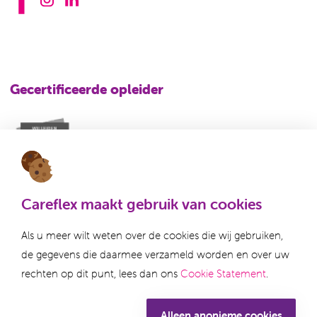
Gecertificeerde opleider
Careflex maakt gebruik van cookies
Als u meer wilt weten over de cookies die wij gebruiken,
de gegevens die daarmee verzameld worden en over uw
Disclaimer
Klachtenregeling
rechten op dit punt, lees dan ons
Cookie Statement
.
Privacy statement
Algemene voorwaarden
Alleen anonieme cookies
Cookie statement