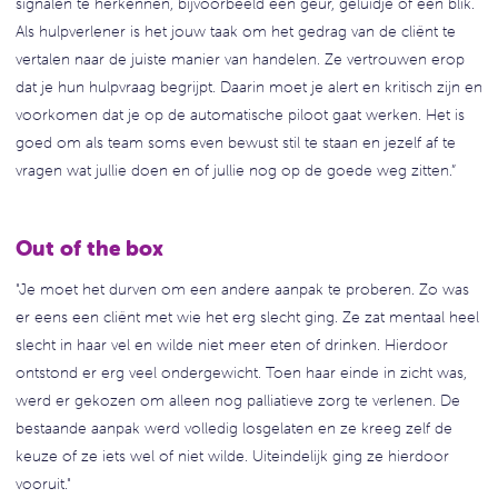
signalen te herkennen, bijvoorbeeld een geur, geluidje of een blik.
Als hulpverlener is het jouw taak om het gedrag van de cliënt te
vertalen naar de juiste manier van handelen. Ze vertrouwen erop
dat je hun hulpvraag begrijpt. Daarin moet je alert en kritisch zijn en
voorkomen dat je op de automatische piloot gaat werken. Het is
goed om als team soms even bewust stil te staan en jezelf af te
vragen wat jullie doen en of jullie nog op de goede weg zitten.”
Out of the box
"Je moet het durven om een andere aanpak te proberen. Zo was
er eens een cliënt met wie het erg slecht ging. Ze zat mentaal heel
slecht in haar vel en wilde niet meer eten of drinken. Hierdoor
ontstond er erg veel ondergewicht. Toen haar einde in zicht was,
werd er gekozen om alleen nog palliatieve zorg te verlenen. De
bestaande aanpak werd volledig losgelaten en ze kreeg zelf de
keuze of ze iets wel of niet wilde. Uiteindelijk ging ze hierdoor
vooruit."