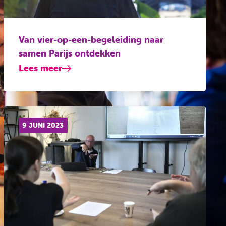
Van vier-op-een-begeleiding naar
samen Parijs ontdekken
Lees meer
9 JUNI 2023